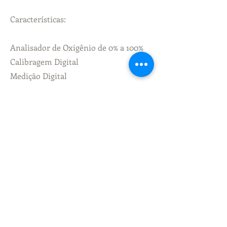
Características:
Analisador de Oxigênio de 0% a 100%
Calibragem Digital
Medição Digital
Sensor PSR-11-39-SMB
contatos SMB (menor chance de mal
contato)
Precisão dentro de +/- 2% da escala
completa
6 segundos de resposta
Revestimento isolante
Temperatura compensada
Membrana hidrofóbica
Tela de Oled​